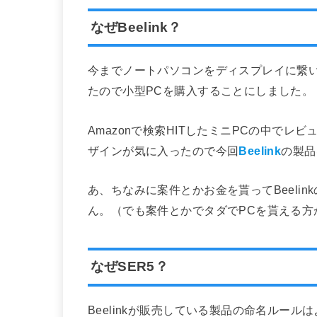
なぜBeelink？
今までノートパソコンをディスプレイに繋
たので小型PCを購入することにしました。
Amazonで検索HITしたミニPCの中で
ザインが気に入ったので今回
Beelink
の製品
あ、ちなみに案件とかお金を貰ってBeeli
ん。（でも案件とかでタダでPCを貰える方
なぜSER5？
Beelinkが販売している製品の命名ルールは