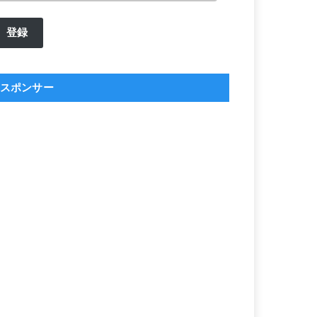
ル
登録
ア
ド
レ
スポンサー
ス