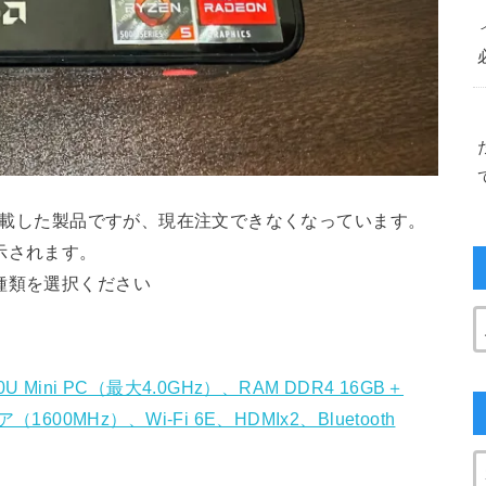
を搭載した製品ですが、現在注文できなくなっています。
示されます。
種類を選択ください
560U Mini PC（最大4.0GHz）、RAM DDR4 16GB＋
コア（1600MHz）、Wi-Fi 6E、HDMIx2、Bluetooth