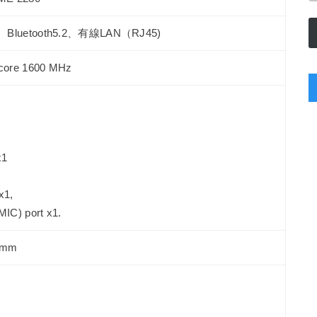
x)、 Bluetooth5.2、有線LAN（RJ45)
 core 1600 MHz
x1
x1,
IC) port x1.
2mm