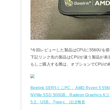
*今回レビューした製品はCPUに5560U
下記リンク先の製品はCPUが違う製品が表
もしご購入する際は、オプションでCPUの
Beelink SER5ミニPC 、AMD Ryzen 5 5
NVMe SSD 500GB、Radeon Graphics 6
5.2、USB、Type-c、ほぼ無音