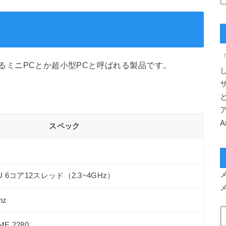
「
るミニPCとか超小型PCと呼ばれる製品です。
スペック
60U 6コア12スレッド（2.3~4GHz）
hz
ME 2280