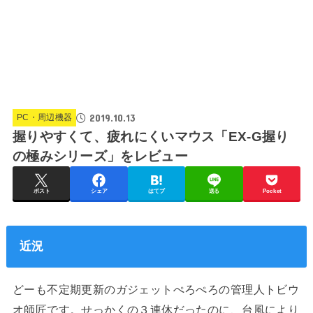
2019.10.13
PC・周辺機器
握りやすくて、疲れにくいマウス「EX-G握り
の極みシリーズ」をレビュー
ポスト
シェア
はてブ
送る
Pocket
近況
どーも不定期更新のガジェットぺろぺろの管理人トビウ
オ師匠です。せっかくの３連休だったのに、台風により