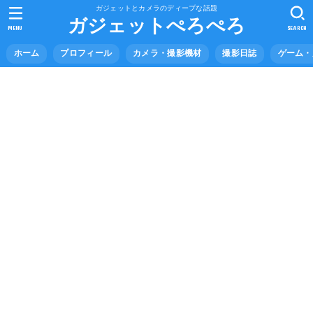
ガジェットとカメラのディープな話題
ガジェットぺろぺろ
MENU
SEARCH
ホーム
プロフィール
カメラ・撮影機材
撮影日誌
ゲーム・