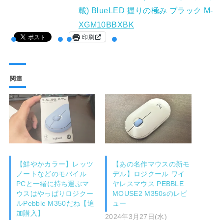
載) BlueLED 握りの極み ブラック M-
XGM10BBXBK
印刷
関連
【鮮やかカラー】レッツ
【あの名作マウスの新モ
ノートなどのモバイル
デル】ロジクール ワイ
PCと一緒に持ち運ぶマ
ヤレスマウス PEBBLE
ウスはやっぱりロジクー
MOUSE2 M350sのレビ
ルPebble M350だね【追
ュー
加購入】
2024年3月27日(水)