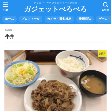
ガジェットとカメラのディープな話題
ガジェットぺろぺろ
MENU
SEARCH
ホーム
プロフィール
カメラ・撮影機材
撮影日誌
ゲーム・
牛丼
雑記