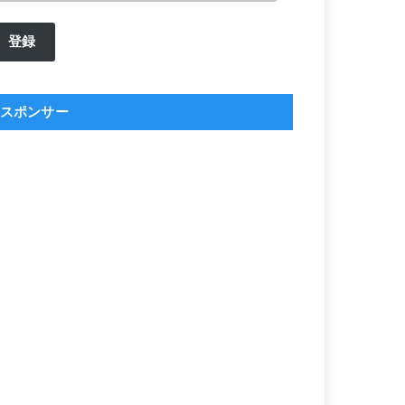
ル
登録
ア
ド
レ
スポンサー
ス