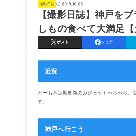
2019.10.23
撮影日誌
【撮影日誌】神戸を
しもの食べて大満足【
ポスト
シェア
近況
どーも不定期更新のガジェットぺろぺろ。
す。
神戸へ行こう