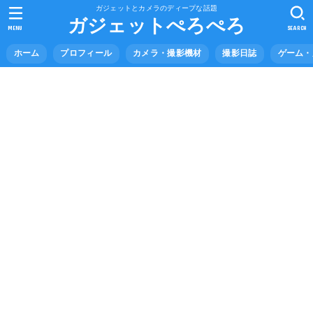
ガジェットとカメラのディープな話題
ガジェットぺろぺろ
MENU
SEARCH
ホーム
プロフィール
カメラ・撮影機材
撮影日誌
ゲーム・