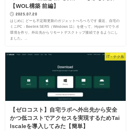
【WOL構築 前編】
2025.07.20
はじめに どーも不定期更新のガジェットぺろぺろです 最近、自宅の
ミニPC：Beelink SER5（Windows 11）を使って、Hyper-Vでラボ
環境を作り、外出先からリモートデスクトップ接続できるようにし
ました。...
IT・テク系
【ゼロコスト】自宅ラボへ外出先から安全
かつ低コストでアクセスを実現するためTai
lscaleを導入してみた【簡単】