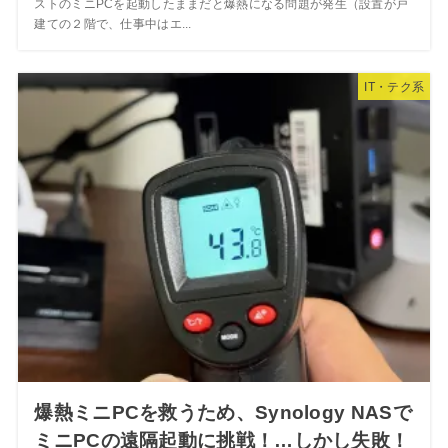
ストのミニPCを起動したままだと爆熱になる問題が発生（設置が戸
建ての２階で、仕事中はエ...
IT・テク系
爆熱ミニPCを救うため、Synology NASで
ミニPCの遠隔起動に挑戦！…しかし失敗！