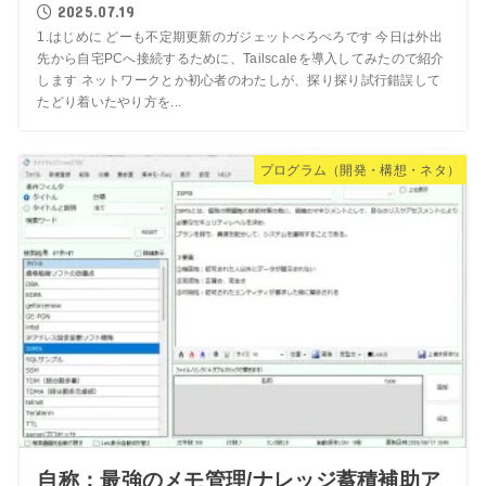
2025.07.19
1.はじめに どーも不定期更新のガジェットぺろぺろです 今日は外出
先から自宅PCへ接続するために、Tailscaleを導入してみたので紹介
します ネットワークとか初心者のわたしが、探り探り試行錯誤して
たどり着いたやり方を...
プログラム（開発・構想・ネタ）
自称：最強のメモ管理/ナレッジ蓄積補助ア