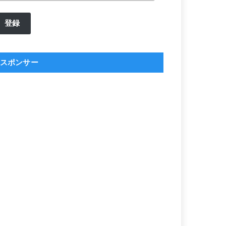
ル
登録
ア
ド
レ
スポンサー
ス