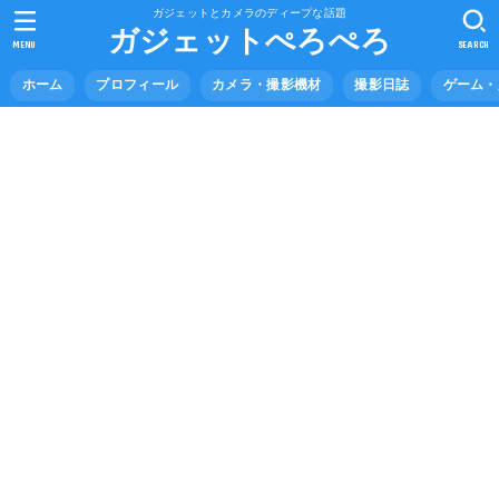
ガジェットとカメラのディープな話題
ガジェットぺろぺろ
MENU
SEARCH
ホーム
プロフィール
カメラ・撮影機材
撮影日誌
ゲーム・