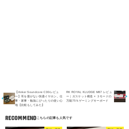
【Anker Soundcore C30iレビュ
RK ROYAL KLUDGE M87 レビュ
ー】耳を塞がない快適イヤホン。仕
ー｜ガスケット構造 × ３モードの
事・家事・勉強にぴったりの使い心
万能75％ゲーミングキーボード
地【比較もしてみた】
RECOMMEND