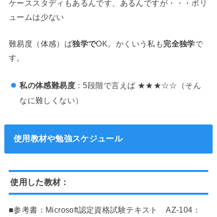
ケーススタディもあるんです、あるんですが・・・ボリ
ュームは少ない
難易度（体感）ば
独学で
OK。かくいう私も
完全独学
で
す。
私の体感難易度
：5段階で言えば ★★★☆☆（そん
なに難しくない）
使用教材や勉強スケジュール
使用した教材：
■参考書：Microsoft認定資格試験テキスト AZ-104：