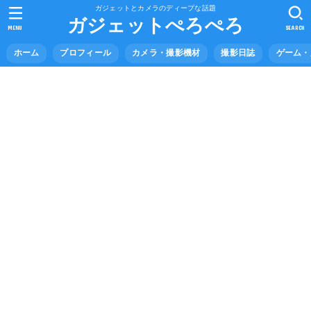
ガジェットとカメラのディープな話題
ガジェットぺろぺろ
MENU
SEARCH
ホーム
プロフィール
カメラ・撮影機材
撮影日誌
ゲーム・